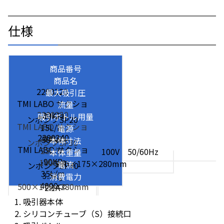
仕様
商品番号
商品名
2200320
最大吸引圧
TMI LABO サクショ
流量
2200330
-80KPa
吸引ボトル用量
ンポンプSP20
TMI LABO サクショ
15L/m
電源
2200340
-84KPa
500cc
本体寸法
ンポンプSP30
TMI LABO サクショ
25L/m
100V 50/60Hz
本体重量
-90KPa
1000cc
390×175×280mm
電流
ンポンプSP40
35L/m
3.5kg
消費電力
4000cc
500×175×280mm
2.1A
4kg
84W
吸引器本体
1.0A
シリコンチューブ（S）接続口
7.5kg
76W