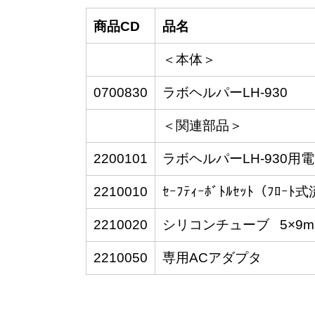
商品CD
品名
＜本体＞
0700830
ラボヘルパーLH-930
＜関連部品＞
2200101
ラボヘルパーLH-930用
2210010
ｾｰﾌﾃｨｰﾎﾞﾄﾙｾｯﾄ（ﾌﾛ
2210020
シリコンチューブ 5×9m
2210050
専用ACアダプタ